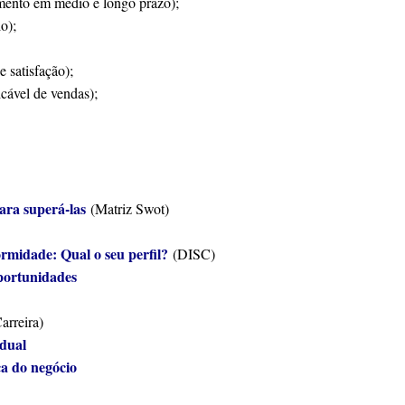
amento em médio e longo prazo);
o);
e satisfação);
cável de vendas);
para superá-las
(Matriz Swot)
rmidade: Qual o seu perfil?
(DISC)
oportunidades
arreira)
dual
ca do negócio