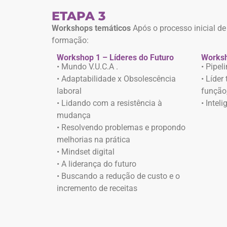
ETAPA 3
Workshops temáticos
Após o processo inicial d
formação:
Workshop 1 – Líderes do Futuro
Worksh
• Mundo V.U.C.A .
• Pipe
• Adaptabilidade x Obsolescência
• Líder
laboral
função,
• Lidando com a resistência à
• Intel
mudança
• Resolvendo problemas e propondo
melhorias na prática
• Mindset digital
• A liderança do futuro
• Buscando a redução de custo e o
incremento de receitas