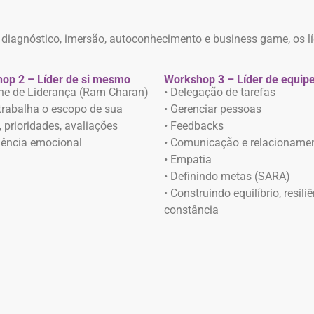
e diagnóstico, imersão, autoconhecimento e business game, os 
op 2 – Líder de si mesmo
Workshop 3 – Líder de equip
line de Liderança (Ram Charan)
• Delegação de tarefas
 trabalha o escopo de sua
• Gerenciar pessoas
 prioridades, avaliações
• Feedbacks
igência emocional
• Comunicação e relacioname
• Empatia
• Definindo metas (SARA)
• Construindo equilíbrio, resili
constância