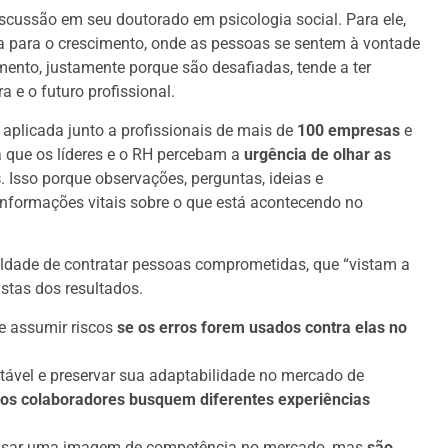
iscussão em seu doutorado em psicologia social. Para ele,
 para o crescimento, onde as pessoas se sentem à vontade
ento, justamente porque são desafiadas, tende a ter
 e o futuro profissional.
aplicada junto a profissionais de mais de
100 empresas
e
a que os líderes e o RH percebam a
urgência de olhar as
s
. Isso porque observações, perguntas, ideias e
nformações vitais sobre o que está acontecendo no
uldade de contratar pessoas comprometidas, que “vistam a
stas dos resultados.
 e assumir riscos
se os erros forem usados contra elas no
tável e preservar sua adaptabilidade no mercado de
os colaboradores busquem diferentes experiências
assar uma imagem de competência no mercado, mas
são