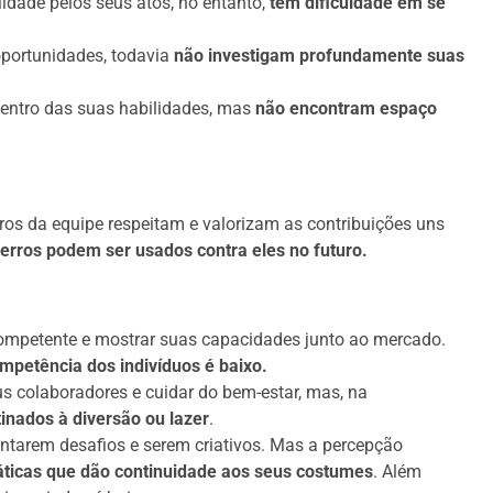
idade pelos seus atos, no entanto,
têm dificuldade em se
portunidades, todavia
não investigam profundamente suas
dentro das suas habilidades, mas
não encontram espaço
os da equipe respeitam e valorizam as contribuições uns
erros podem ser usados contra eles no futuro.
competente e mostrar suas capacidades junto ao mercado.
mpetência dos indivíduos é baixo.
s colaboradores e cuidar do bem-estar, mas, na
tinados à diversão ou lazer
.
ntarem desafios e serem criativos. Mas a percepção
ráticas que dão continuidade aos seus costumes
. Além