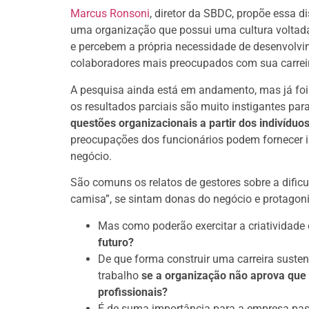
Marcus Ronsoni
, diretor da SBDC, propõe essa d
uma organização que possui uma cultura voltada
e percebem a própria necessidade de desenvolvim
colaboradores mais preocupados com sua carreira
A pesquisa ainda está em andamento, mas já foi 
os resultados parciais são muito instigantes par
questões organizacionais a partir dos indivíduo
preocupações dos funcionários podem fornecer i
negócio.
São comuns os relatos de gestores sobre a dific
camisa”, se sintam donas do negócio e protagoni
Mas como poderão exercitar a criatividade
futuro?
De que forma construir uma carreira susten
trabalho
se a organização não aprova que 
profissionais?
É de suma importância para a empresa p