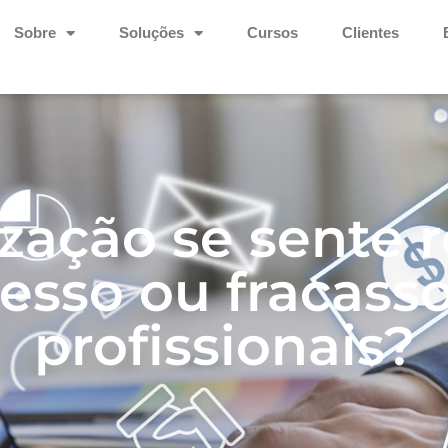
Sobre
Soluções
Cursos
Clientes
zação se sente 
esso ou fracass
profissionais?