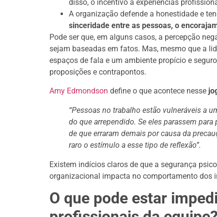
disso, o incentivo a experiências profission
A organização defende a honestidade e te
sinceridade entre as pessoas, o encoraja
Pode ser que, em alguns casos, a percepção neg
sejam baseadas em fatos. Mas, mesmo que a lide
espaços de fala e um ambiente propício e seguro,
proposições e contrapontos.
Amy Edmondson
define o que acontece nesse
jo
“Pessoas no trabalho estão vulneráveis a um 
do que arrependido. Se eles parassem para
de que erraram demais por causa da precauç
raro o estímulo a esse tipo de reflexão”.
Existem indícios claros de que a segurança psico
organizacional impacta no comportamento dos i
O que pode estar imped
profissionais da equipe