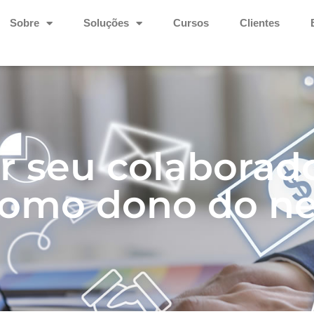
Sobre
Soluções
Cursos
Clientes
r seu colaborado
como dono do n