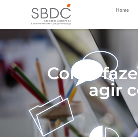
Home
Como faze
agir 