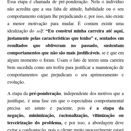
Essa etapa é chamada de pré-ponderação. Nela o indivíduo
não acredita que a sua falta de atitude, habilidade ou o seu
comportamento estejam lhe prejudicando e, por isso, não existe
a menor motivação para mudar. É comum existir uma
“Eu construí minha carreira até aqui,
idealização do
self
:
justamente pelas características que tenho” e, sentados em
resultados que obtiveram no passado, sustentam
comportamentos que não são mais justificáveis
, se é que em
algum momento o foram. Usam o fato de terem uma carreira
bem sucedida como um troféu para justificar a manutenção de
comportamentos que prejudicam o seu aprimoramento e
evolução.
pré-ponderação
A etapa da
, independente dos motivos que a
justifique, é uma fase em que o especialista comportamental
é a etapa da
precisa ser astuto e paciente, pois
negação, minimização, racionalização, vitimização ou
terceirização do problema,
e por isso, a abordagem deve
evitar a confrontação, pois o cliente muito provavelmente estará