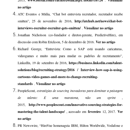
www.bersin.com/Practice/Detail.aspx?docid=16724
Visualizar
no artigo
ATC Eventos e Mídia, “Chat bot entrevista recrutador, recrutador recebe
smitten”, 25 de novembro de 2016,
http://atchub.net/news/chat-bot-
interviews-recruiter-recruiter-gets-smitten/
.
Visualizar no artigo
Jonathan Nicholson (co-fundador e diretor-gerente, PredictiveHire), em
discussão com Robin Erickson, 5 de dezembro de 2016.
Ver no artigo
Richard George, “Entrevista: Como a SAP está usando caricaturas,
videogames e muito mais para mudar os padrões de recrutamento”,
LinkedIn, 19 de setembro de 2016,
https://business.linkedin.com/talent-
solutions/blog/recruiting-strategy/2016 / Interview-how-sap-is-using-
cartoons-video-games-and-more-to-change-recruiting-
standards
.
Visualizar no artigo
PeopleScout,
estratégias de sourcing inovadoras para dominar a paisagem
de talento: É uma maratona, não um sprint
,
2015,
http://www.peoplescout.com/innovative-sourcing-strategies-for-
mastering-the-talent-landscape/
, acessado em
fevereiro
12, 2017.
Ver
no artigo
PR Newswire, “HireVue homenageia IBM, Hilton Worldwide, Vodafone e