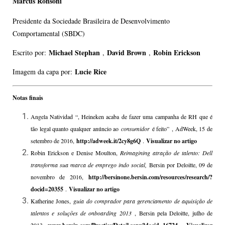
Marcus Ronsoni
Presidente da Sociedade Brasileira de Desenvolvimento
Comportamental (SBDC)
Michael Stephan
David Brown
Robin Erickson
Escrito por:
,
,
Lucie Rice
Imagem da capa por:
Notas finais
Angela Natividad “, Heineken acaba de fazer uma campanha de RH que é
tão legal quanto qualquer anúncio ao
consumidor
é feito” , AdWeek, 15 de
setembro de 2016,
http://adweek.it/2cy8g6Q
.
Visualizar no artigo
Robin Erickson e Denise Moulton,
Reimagining atração de talento: Dell
transforma sua marca de emprego indo social,
Bersin por Deloitte, 09 de
novembro de 2016,
http://bersinone.bersin.com/resources/research/?
docid=20355
.
Visualizar no artigo
Katherine Jones,
guia do comprador para gerenciamento de aquisição de
talentos e soluções de onboarding 2013
, Bersin pela Deloitte, julho de
2013,
.