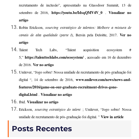
recrutamento de inclusão”, apresentado na Glassdoor Summit, 13 de
setembro de 2016,
https://youtu.be/IdsqQMV4V_0
.
Visualizar no
artigo
Robin Erickson,
sourcing estratégico de talentos: Melhore a mistura de
canais de alta qualidade (parte I),
Bersin pela Deloitte, 2017.
Ver no
artigo
Talent Tech Labs, “Talent acquisition ecosystem #
5,”
https://talenttechlabs.com/ecosystem/
, acessado em 16 de dezembro
de 2016.
Ver no artigo
Unilever, “Jogo sobre! Nossa unidade de recrutamento de pós-graduação foi
digital “, 14 de setembro de 2016,
www.unilever.com/news/news-and-
features/2016/game-on-our-graduate-recruitment-drives-gone-
digital.html
.
Visualizar no artigo
Ibid.
Visualizar no artigo
Erickson,
sourcing estratégico do talent
; Unilever, “Jogo sobre! Nossa
unidade de recrutamento de pós-graduação foi digital. ”
View in article
Posts Recentes