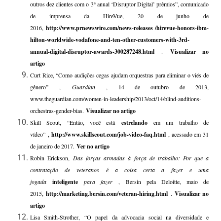
outros dez clientes com o 3º anual ‘Disruptor Digital’ prêmios”, comunicado
de imprensa da HireVue, 20 de junho de
2016,
http://www.prnewswire.com/news-releases /hirevue-honors-ibm-
hilton-worldwide-vodafone-and-ten-other-customers-with-3rd-
annual-digital-disruptor-awards-300287248.html
.
Visualizar no
artigo
Curt Rice, “Como audições cegas ajudam orquestras para eliminar o viés de
gênero” ,
Guardian
, 14 de outubro de 2013,
www.theguardian.com/women-in-leadership/2013/oct/14/blind-auditions-
orchestras-gender-bias.
Visualizar no artigo
Skill Scout, “Então, você está
estrelando
em um trabalho de
vídeo” ,
http://www.skillscout.com/job-video-faq.html
, acessado em 31
de janeiro de 2017.
Ver no artigo
Robin Erickson,
Das forças armadas à força de trabalho: Por que a
contratação de veteranos é a coisa certa a fazer e uma
jogada
inteligente
para fazer
, Bersin pela Deloitte, maio de
2015,
http://marketing.bersin.com/veteran-hiring.html
.
Visualizar no
artigo
Lisa Smith-Strother, “O papel da advocacia social na diversidade e