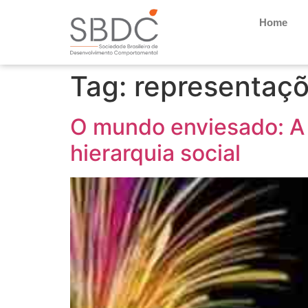
Home
Tag:
representaçõ
O mundo enviesado: A s
hierarquia social