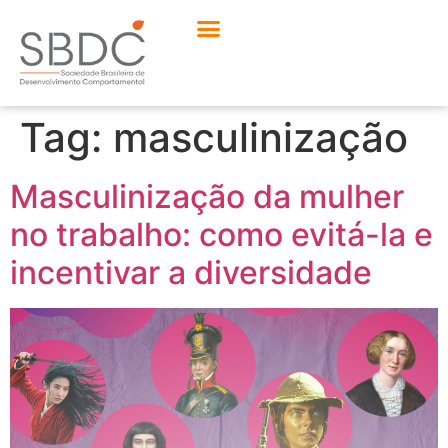
Tag:
masculinização
Masculinização da mulher
no trabalho: como evitá-la e
incentivar a diversidade