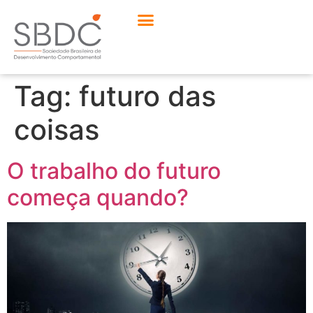
Tag:
futuro das
coisas
O trabalho do futuro
começa quando?