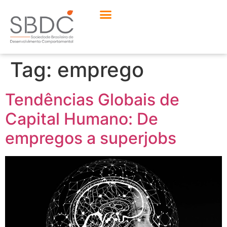
Tag:
emprego
Tendências Globais de
Capital Humano: De
empregos a superjobs