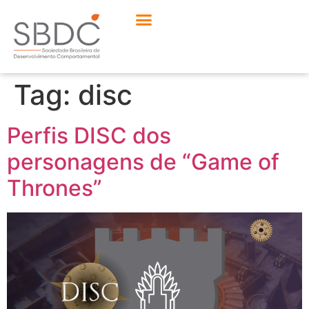
Tag:
disc
Perfis DISC dos
personagens de “Game of
Thrones”