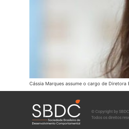
Cássia Marques assume o cargo de Diretora 
© Copyright by SBDC
Todos os direitos re