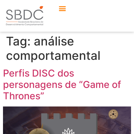
Tag:
análise
comportamental
Perfis DISC dos
personagens de “Game of
Thrones”