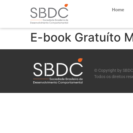
Home
E-book Gratuíto M
© Copyright by SBDC
Todos os direitos re